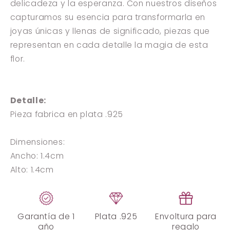
delicadeza y la esperanza. Con nuestros diseños
capturamos su esencia para transformarla en
joyas únicas y llenas de significado, piezas que
representan en cada detalle la magia de esta
flor.
Detalle:
Compra ahora y paga a meses
Pieza fabrica en plata .925
sin tarjeta de crédito
Dimensiones:
Ancho: 1.4cm
Agrega tu producto al carrito y
elige
1
pagar con Meses sin Tarjeta.
Alto: 1.4cm
En tu cuenta de Mercado Pago,
elige
2
la cantidad de meses
y confirma.
Paga mes a mes
con saldo disponible,
3
débito u otros medios.
Garantía de 1
Plata .925
Envoltura para
año
regalo
Crédito sujeto a aprobación.