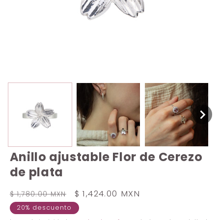
Anillo ajustable Flor de Cerezo
de plata
Precio
Precio
$ 1,424.00 MXN
$ 1,780.00 MXN
habitual
de
20% descuento
oferta