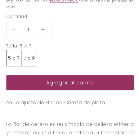
Impuesto incluido. Los
gastos de envío
se calculan en la pantalla de
pago.
Cantidad
Reducir
Aumentar
cantidad
cantidad
Talla:
5 a 7
para
para
Anillo
Anillo
5 a 7
7 a 9
ajustable
ajustable
Flor
Flor
de
de
Cerezo
Cerezo
Agregar al carrito
de
de
plata
plata
Anillo ajustable Flor de Cerezo de plata
La flor de cerezo es un símbolo de belleza efímera
y renovación, una flor que celebra la feminidad, la